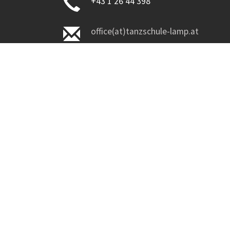
+43 1 26 44 398
office(at)tanzschule-lamp.at