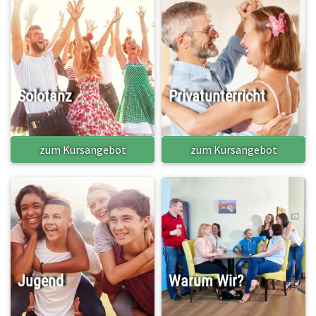
Solotanz
Privatunterricht
zum Kursangebot
zum Kursangebot
Jugend
Warum Wir?